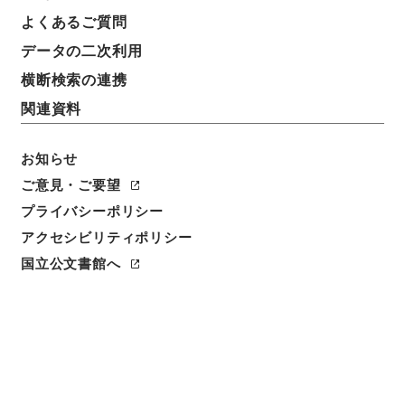
よくあるご質問
データの二次利用
横断検索の連携
関連資料
お知らせ
ご意見・ご要望
プライバシーポリシー
アクセシビリティポリシー
閲覧
国立公文書館へ
簿冊標題
石炭坑爆発予防試験所官制制定商工部内臨時職員設置
制中改正・御署名原本・昭和十三年・勅令第六八二号
請求番号
御22093100