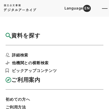
Language
EN
トップ
詳細検索[所蔵資料検索]
目録詳細
資料を探す
簿冊
石炭坑爆発予防試験所官制制定商工部内臨時
詳細検索
職員設置制中改正・御...
階層
行政文書
＊内閣・総理府
太政官・内閣関係
他機関との横断検索
御署名原本（昭和２２年５月２日以前）
ピックアップコンテンツ
昭和１３年
勅令
利用請求書印刷
ご利用案内
初めての方へ
基本情報
全ての情報
ご利用方法