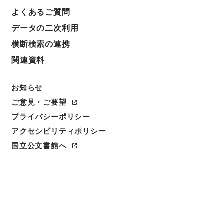
よくあるご質問
データの二次利用
横断検索の連携
関連資料
お知らせ
ご意見・ご要望
プライバシーポリシー
閲覧
アクセシビリティポリシー
国立公文書館へ
簿冊標題
軽便鉄道補助金概算渡ノ件・御署名原本・明治四十四
年・勅令第二百九十二号
請求番号
御09050100