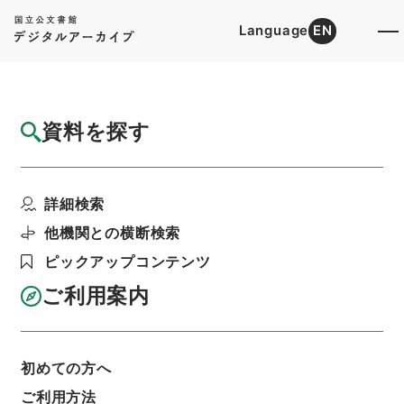
Language
EN
トップ
詳細検索[所蔵資料検索]
目録詳細
資料を探す
簿冊
軽便鉄道補助金概算渡ノ件・御署名原本・明
詳細検索
治四十四年・勅令第二...
階層
行政文書
＊内閣・総理府
太政官・内閣関係
他機関との横断検索
御署名原本（明治）
明治４４年
勅令
ピックアップコンテンツ
利用請求書印刷
ご利用案内
基本情報
全ての情報
初めての方へ
ご利用方法