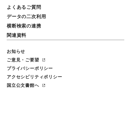
よくあるご質問
データの二次利用
横断検索の連携
関連資料
お知らせ
ご意見・ご要望
プライバシーポリシー
アクセシビリティポリシー
閲覧
国立公文書館へ
簿冊標題
商船専門学校ノ入学資格ノ特例ニ関スル件・御署名原
本・昭和十七年・勅令第五九号
請求番号
御25928100