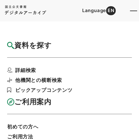
Language
EN
トップ
詳細検索[所蔵資料検索]
目録詳細
資料を探す
簿冊
商船専門学校ノ入学資格ノ特例ニ関スル件・
詳細検索
御署名原本・昭和十七...
階層
行政文書
＊内閣・総理府
太政官・内閣関係
他機関との横断検索
御署名原本（昭和２２年５月２日以前）
ピックアップコンテンツ
昭和１７年
勅令
利用請求書印刷
ご利用案内
初めての方へ
基本情報
全ての情報
ご利用方法