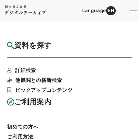
Language
EN
トップ
詳細検索[所蔵資料検索]
目録詳細
資料を探す
簿冊
船舶満載吃水線法・御署名原本・大正十年・
詳細検索
法律第二号
階層
行政文書
＊内閣・総理府
太政官・内閣関係
他機関との横断検索
御署名原本（大正）
大正１０年
法律
ピックアップコンテンツ
利用請求書印刷
ご利用案内
基本情報
全ての情報
初めての方へ
ご利用方法