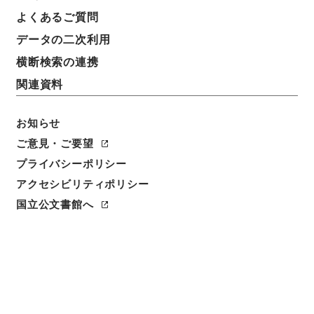
よくあるご質問
データの二次利用
横断検索の連携
関連資料
お知らせ
ご意見・ご要望
プライバシーポリシー
閲覧
アクセシビリティポリシー
国立公文書館へ
簿冊標題
船舶満載吃水線法・御署名原本・大正十年・法律第二
号
請求番号
御12783100