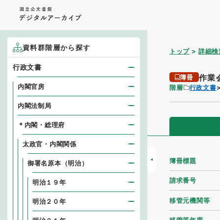
資料群階層から探す
トップ
詳細検
行政文書
作業
簿冊
内閣官房
階層
行政文書
内閣法制局
＊内閣・総理府
太政官・内閣関係
簿冊標題
御署名原本（明治）
請求番号
明治１９年
移管元機関等
明治２０年