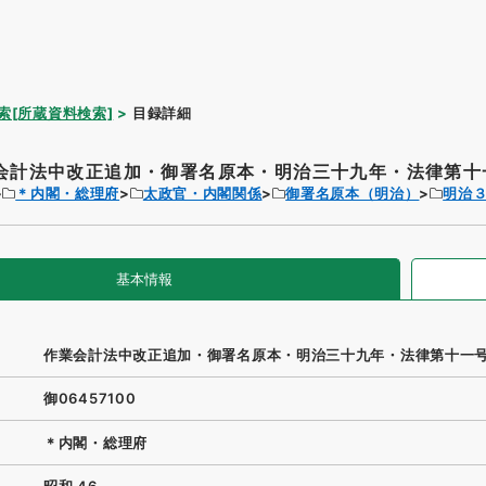
索[所蔵資料検索]
目録詳細
会計法中改正追加・御署名原本・明治三十九年・法律第十
＊内閣・総理府
太政官・内閣関係
御署名原本（明治）
明治
基本情報
作業会計法中改正追加・御署名原本・明治三十九年・法律第十一
御06457100
＊内閣・総理府