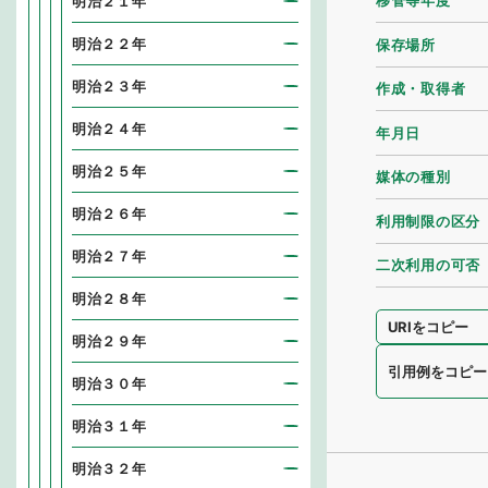
移管等年度
明治２１年
明治２２年
保存場所
明治２３年
作成・取得者
明治２４年
年月日
明治２５年
媒体の種別
明治２６年
利用制限の区分
明治２７年
二次利用の可否
明治２８年
URIをコピー
明治２９年
引用例をコピー
明治３０年
明治３１年
明治３２年