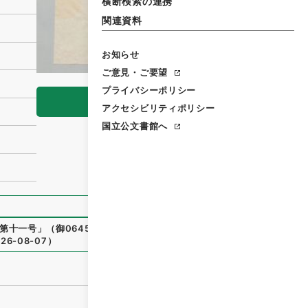
横断検索の連携
関連資料
お知らせ
ご意見・ご要望
プライバシーポリシー
閲覧
アクセシビリティポリシー
国立公文書館へ
第十一号
」
（
御06457100
）
、
国立公文書館デジタルアーカイ
26-08-07
）