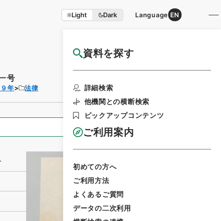
Light
Dark
Language
EN
資料を探す
国立公文書館HP利用案内
一号
利用請求書印刷
詳細検索
３９年
法律
他機関との横断検索
ピックアップコンテンツ
全ての情報
ご利用案内
号
初めての方へ
ご利用方法
よくあるご質問
データの二次利用