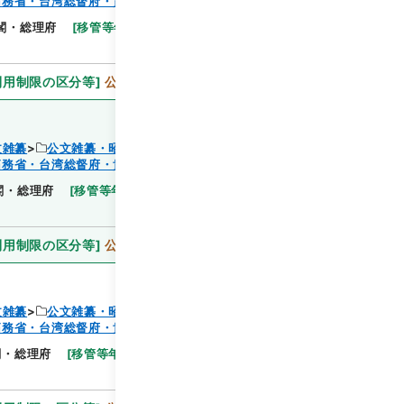
拓務省・台湾総督府・貴衆両院事務局）
閲覧
閣・総理府
[
移管等年度
]
昭和 46
[
作成・取得者
]
利用制限の区分等
]
公開
文雑纂
公文雑纂・昭和６年
拓務省・台湾総督府・貴衆両院事務局）
閲覧
閣・総理府
[
移管等年度
]
昭和 46
[
作成・取得者
]
利用制限の区分等
]
公開
文雑纂
公文雑纂・昭和６年
拓務省・台湾総督府・貴衆両院事務局）
閲覧
閣・総理府
[
移管等年度
]
昭和 46
[
作成・取得者
]
内