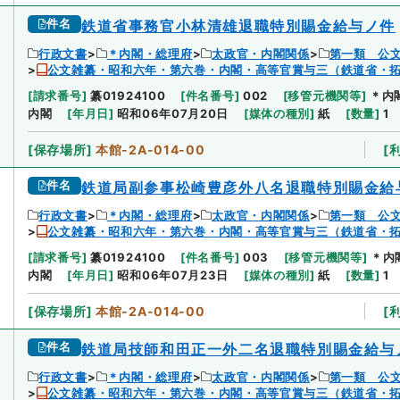
件名
鉄道省事務官小林清雄退職特別賜金給与ノ件
行政文書
＊内閣・総理府
太政官・内閣関係
第一類 公
公文雑纂・昭和六年・第六巻・内閣・高等官賞与三（鉄道省・
[
請求番号
]
纂01924100
[
件名番号
]
002
[
移管元機関等
]
＊内
内閣
[
年月日
]
昭和06年07月20日
[
媒体の種別
]
紙
[
数量
]
1
[
保存場所
]
本館-2A-014-00
[
件名
鉄道局副参事松崎豊彦外八名退職特別賜金給
行政文書
＊内閣・総理府
太政官・内閣関係
第一類 公
公文雑纂・昭和六年・第六巻・内閣・高等官賞与三（鉄道省・
[
請求番号
]
纂01924100
[
件名番号
]
003
[
移管元機関等
]
＊内
内閣
[
年月日
]
昭和06年07月23日
[
媒体の種別
]
紙
[
数量
]
1
[
保存場所
]
本館-2A-014-00
[
件名
鉄道局技師和田正一外二名退職特別賜金給与
行政文書
＊内閣・総理府
太政官・内閣関係
第一類 公
公文雑纂・昭和六年・第六巻・内閣・高等官賞与三（鉄道省・