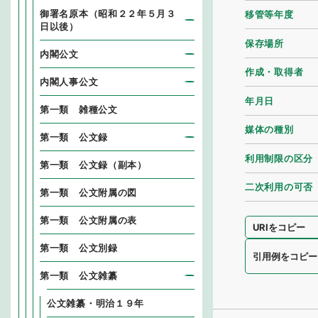
御署名原本（昭和２２年５月３
移管等年度
日以後）
保存場所
内閣公文
作成・取得者
内閣人事公文
年月日
第一類 雑種公文
媒体の種別
第一類 公文録
利用制限の区分
第一類 公文録（副本）
二次利用の可否
第一類 公文附属の図
第一類 公文附属の表
URIをコピー
第一類 公文別録
引用例をコピー
第一類 公文雑纂
公文雑纂・明治１９年