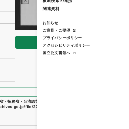
横断検索の連携
関連資料
お知らせ
ご意見・ご要望
プライバシーポリシー
閲覧
アクセシビリティポリシー
国立公文書館へ
省・拓務省・台湾総督府・貴衆両院事務局）
」
（
纂0192410
rchives.go.jp/file/2362696
（
参照
2026-08-08
）