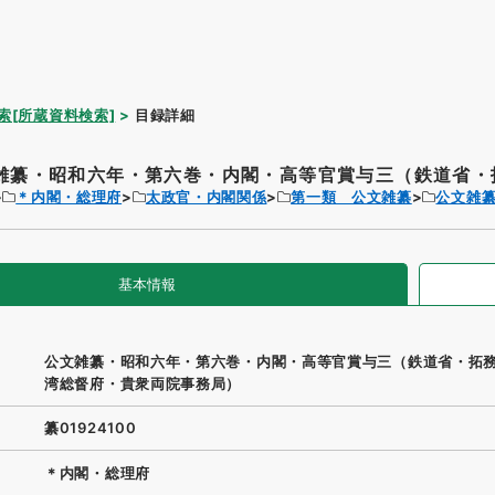
索[所蔵資料検索]
目録詳細
雑纂・昭和六年・第六巻・内閣・高等官賞与三（鉄道省・拓
＊内閣・総理府
太政官・内閣関係
第一類 公文雑纂
公文雑
基本情報
公文雑纂・昭和六年・第六巻・内閣・高等官賞与三（鉄道省・拓
湾総督府・貴衆両院事務局）
纂01924100
＊内閣・総理府