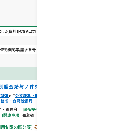
択した資料をCSV出力
選択した資料を利用請求
表示スタイル
画像等
別賜金給与ノ件外九件
文雑纂
公文雑纂・昭和６年
拓務省・台湾総督府・貴衆両院事務局）
閲覧
閣・総理府
[
移管等年度
]
昭和 46
[
作成・取得者
]
[
関連事項
]
鉄道省
利用制限の区分等
]
公開