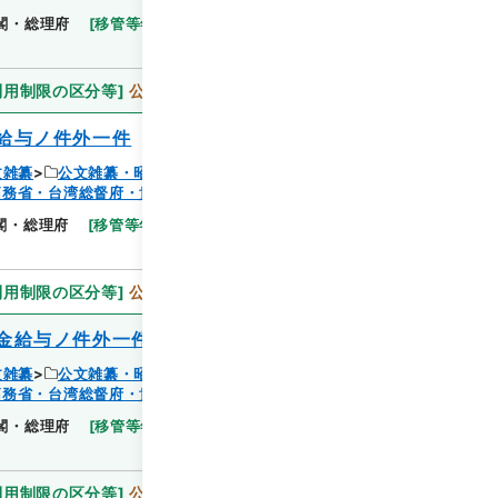
閲覧
閣・総理府
[
移管等年度
]
昭和 46
[
作成・取得者
]
利用制限の区分等
]
公開
給与ノ件外一件
文雑纂
公文雑纂・昭和６年
拓務省・台湾総督府・貴衆両院事務局）
閲覧
閣・総理府
[
移管等年度
]
昭和 46
[
作成・取得者
]
利用制限の区分等
]
公開
金給与ノ件外一件
文雑纂
公文雑纂・昭和６年
拓務省・台湾総督府・貴衆両院事務局）
閲覧
閣・総理府
[
移管等年度
]
昭和 46
[
作成・取得者
]
利用制限の区分等
]
公開