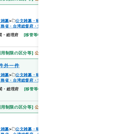
文雑纂
公文雑纂・昭和６年
拓務省・台湾総督府・貴衆両院事務局）
閲覧
閣・総理府
[
移管等年度
]
昭和 46
[
作成・取得者
]
利用制限の区分等
]
公開
件外一件
文雑纂
公文雑纂・昭和６年
拓務省・台湾総督府・貴衆両院事務局）
閲覧
閣・総理府
[
移管等年度
]
昭和 46
[
作成・取得者
]
利用制限の区分等
]
公開
文雑纂
公文雑纂・昭和６年