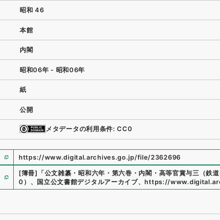
昭和 46
本館
内閣
昭和06年 - 昭和06年
紙
公開
メタデータの利用条件: CC0
https://www.digital.archives.go.jp/file/2362696
[簿冊]
「
公文雑纂・昭和六年・第六巻・内閣・高等官賞与三（鉄道
0
）
、
国立公文書館デジタルアーカイブ
、
https://www.digital.a