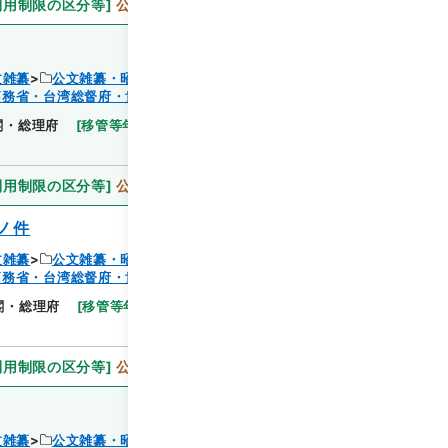
利用制限の区分等
]
公開
文雑纂
公文雑纂・昭和６年
拓務省・台湾総督府・貴衆両院事務局）
閲覧
閣・総理府
[
移管等年度
]
昭和 46
[
作成・取得者
]
内
利用制限の区分等
]
公開
ノ件
文雑纂
公文雑纂・昭和６年
拓務省・台湾総督府・貴衆両院事務局）
閲覧
閣・総理府
[
移管等年度
]
昭和 46
[
作成・取得者
]
利用制限の区分等
]
公開
文雑纂
公文雑纂・昭和６年