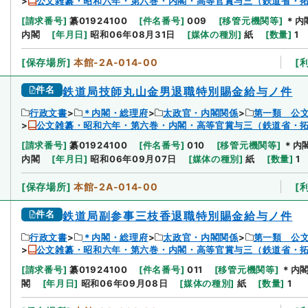
公文雑纂・昭和六年・第六巻・内閣・高等官賞与三（鉄道省・
[
請求番号
]
纂01924100
[
件名番号
]
009
[
移管元機関等
]
＊内
内閣
[
年月日
]
昭和06年08月31日
[
媒体の種別
]
紙
[
数量
]
1
[
保存場所
]
本館-2A-014-00
[
件名
鉄道局技師丸山金男退職特別賜金給与ノ件
行政文書
＊内閣・総理府
太政官・内閣関係
第一類 公
公文雑纂・昭和六年・第六巻・内閣・高等官賞与三（鉄道省・
[
請求番号
]
纂01924100
[
件名番号
]
010
[
移管元機関等
]
＊内
内閣
[
年月日
]
昭和06年09月07日
[
媒体の種別
]
紙
[
数量
]
1
[
保存場所
]
本館-2A-014-00
[
件名
鉄道局副参事三枝香退職特別賜金給与ノ件
行政文書
＊内閣・総理府
太政官・内閣関係
第一類 公
公文雑纂・昭和六年・第六巻・内閣・高等官賞与三（鉄道省・
[
請求番号
]
纂01924100
[
件名番号
]
011
[
移管元機関等
]
＊内
閣
[
年月日
]
昭和06年09月08日
[
媒体の種別
]
紙
[
数量
]
1