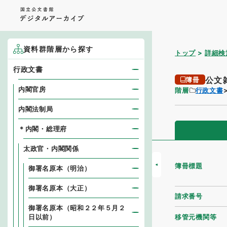
資料群階層から探す
トップ
詳細検
行政文書
公文
簿冊
内閣官房
階層
行政文書
内閣法制局
＊内閣・総理府
太政官・内閣関係
簿冊標題
御署名原本（明治）
御署名原本（大正）
請求番号
御署名原本（昭和２２年５月２
移管元機関等
日以前）