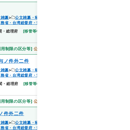
文雑纂
公文雑纂・昭和６年
拓務省・台湾総督府・貴衆両院事務局）
閲覧
閣・総理府
[
移管等年度
]
昭和 46
[
作成・取得者
]
利用制限の区分等
]
公開
与ノ件外二件
文雑纂
公文雑纂・昭和６年
拓務省・台湾総督府・貴衆両院事務局）
閲覧
閣・総理府
[
移管等年度
]
昭和 46
[
作成・取得者
]
利用制限の区分等
]
公開
ノ件外二件
文雑纂
公文雑纂・昭和６年
拓務省・台湾総督府・貴衆両院事務局）