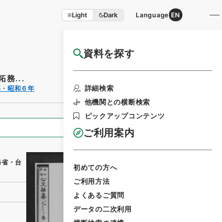
Light
Dark
Language
EN
資料を探す
国立公文書館HP利用案内
務...
利用請求書印刷
詳細検索
纂・昭和６年
他機関との横断検索
ピックアップコンテンツ
全ての情報
ご利用案内
務省・台
初めての方へ
ご利用方法
よくあるご質問
データの二次利用