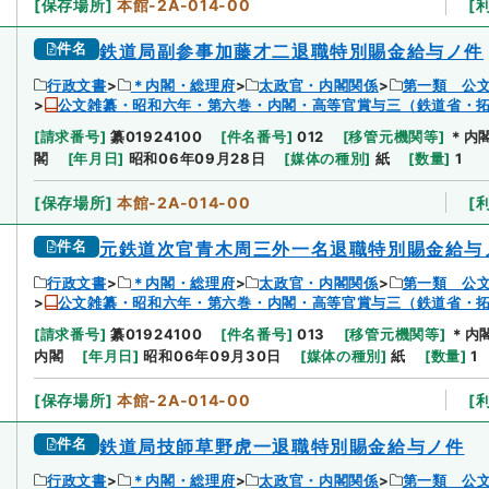
[
保存場所
]
本館-2A-014-00
[
件名
鉄道局副参事加藤才二退職特別賜金給与ノ件
行政文書
＊内閣・総理府
太政官・内閣関係
第一類 公
公文雑纂・昭和六年・第六巻・内閣・高等官賞与三（鉄道省・
[
請求番号
]
纂01924100
[
件名番号
]
012
[
移管元機関等
]
＊内
閣
[
年月日
]
昭和06年09月28日
[
媒体の種別
]
紙
[
数量
]
1
[
保存場所
]
本館-2A-014-00
[
件名
元鉄道次官青木周三外一名退職特別賜金給与
行政文書
＊内閣・総理府
太政官・内閣関係
第一類 公
公文雑纂・昭和六年・第六巻・内閣・高等官賞与三（鉄道省・
[
請求番号
]
纂01924100
[
件名番号
]
013
[
移管元機関等
]
＊内
内閣
[
年月日
]
昭和06年09月30日
[
媒体の種別
]
紙
[
数量
]
1
[
保存場所
]
本館-2A-014-00
[
件名
鉄道局技師草野虎一退職特別賜金給与ノ件
行政文書
＊内閣・総理府
太政官・内閣関係
第一類 公