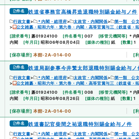
件名
鉄道省事務官高橋昇造退職特別賜金給与ノ件
行政文書
＊内閣・総理府
太政官・内閣関係
第一類 公
公文雑纂・昭和六年・第六巻・内閣・高等官賞与三（鉄道省・
[
請求番号
]
纂01924100
[
件名番号
]
007
[
移管元機関等
]
＊内
内閣
[
年月日
]
昭和06年08月04日
[
媒体の種別
]
紙
[
数量
]
1
[
保存場所
]
本館-2A-014-00
[
件名
鉄道局副参事今井繁太郎退職特別賜金給与ノ
行政文書
＊内閣・総理府
太政官・内閣関係
第一類 公
公文雑纂・昭和六年・第六巻・内閣・高等官賞与三（鉄道省・
[
請求番号
]
纂01924100
[
件名番号
]
008
[
移管元機関等
]
＊内
内閣
[
年月日
]
昭和06年08月26日
[
媒体の種別
]
紙
[
数量
]
1
[
保存場所
]
本館-2A-014-00
[
件名
鉄道書記官柴間之祐退職特別賜金給与ノ件
行政文書
＊内閣・総理府
太政官・内閣関係
第一類 公