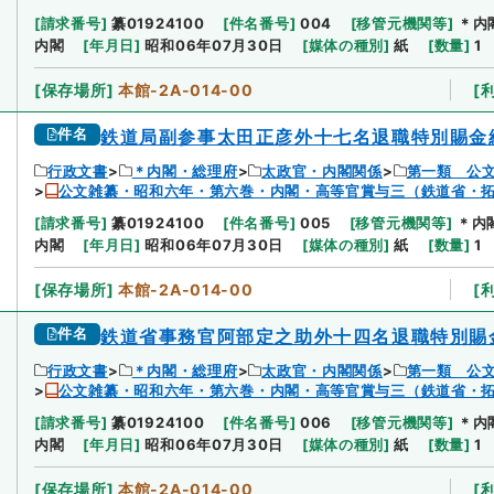
[
請求番号
]
纂01924100
[
件名番号
]
004
[
移管元機関等
]
＊内
内閣
[
年月日
]
昭和06年07月30日
[
媒体の種別
]
紙
[
数量
]
1
[
保存場所
]
本館-2A-014-00
[
件名
鉄道局副参事太田正彦外十七名退職特別賜金
行政文書
＊内閣・総理府
太政官・内閣関係
第一類 公
公文雑纂・昭和六年・第六巻・内閣・高等官賞与三（鉄道省・
[
請求番号
]
纂01924100
[
件名番号
]
005
[
移管元機関等
]
＊内
内閣
[
年月日
]
昭和06年07月30日
[
媒体の種別
]
紙
[
数量
]
1
[
保存場所
]
本館-2A-014-00
[
件名
鉄道省事務官阿部定之助外十四名退職特別賜
行政文書
＊内閣・総理府
太政官・内閣関係
第一類 公
公文雑纂・昭和六年・第六巻・内閣・高等官賞与三（鉄道省・
[
請求番号
]
纂01924100
[
件名番号
]
006
[
移管元機関等
]
＊内
内閣
[
年月日
]
昭和06年07月30日
[
媒体の種別
]
紙
[
数量
]
1
[
保存場所
]
本館-2A-014-00
[