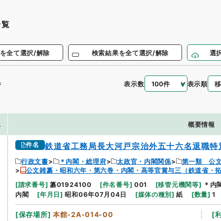
一覧
を全て選択/解除
検索結果を全て選択/解除
選
表示数
表示順
件
.
概要情報
件名
鉄道省工務局長大河戸宗治外五十六名退職特
行政文書
＊内閣・総理府
太政官・内閣関係
第一類 公
公文雑纂・昭和六年・第六巻・内閣・高等官賞与三（鉄道省・
[
請求番号
]
纂01924100
[
件名番号
]
001
[
移管元機関等
]
＊内
内閣
[
年月日
]
昭和06年07月04日
[
媒体の種別
]
紙
[
数量
]
1
[
保存場所
]
本館-2A-014-00
[