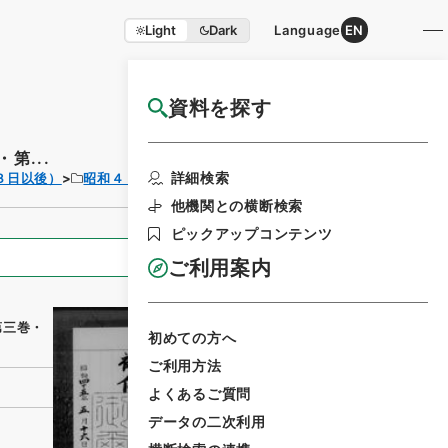
Light
Dark
Language
EN
資料を探す
国立公文書館HP利用案内
第...
利用請求書印刷
詳細検索
３日以後）
昭和４５年
法律
他機関との横断検索
ピックアップコンテンツ
全ての情報
ご利用案内
第三巻・
初めての方へ
ご利用方法
よくあるご質問
データの二次利用