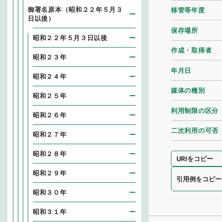
御署名原本（昭和２２年５月３
移管等年度
日以後）
保存場所
昭和２２年５月３日以後
作成・取得者
昭和２３年
年月日
昭和２４年
媒体の種別
昭和２５年
利用制限の区分
昭和２６年
二次利用の可否
昭和２７年
昭和２８年
URIをコピー
昭和２９年
引用例をコピー
昭和３０年
昭和３１年