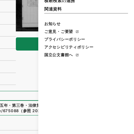
横断検索の連携
関連資料
お知らせ
ご意見・ご要望
プライバシーポリシー
閲覧
アクセシビリティポリシー
国立公文書館へ
五年・第三巻・法律第六一号
」
（
御44639100
）
、
国立公文書
le/675088
（
参照
2026-08-09
）