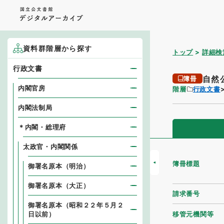
資料群階層から探す
トップ
詳細検
行政文書
自然
簿冊
内閣官房
階層
行政文書
内閣法制局
＊内閣・総理府
太政官・内閣関係
簿冊標題
御署名原本（明治）
御署名原本（大正）
請求番号
御署名原本（昭和２２年５月２
移管元機関等
日以前）