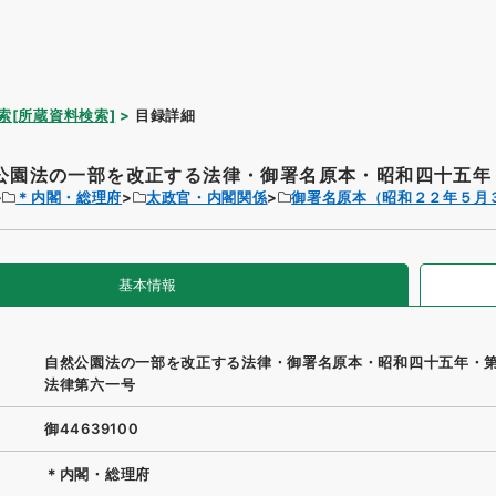
索[所蔵資料検索]
目録詳細
公園法の一部を改正する法律・御署名原本・昭和四十五年・
＊内閣・総理府
太政官・内閣関係
御署名原本（昭和２２年５月
基本情報
自然公園法の一部を改正する法律・御署名原本・昭和四十五年・
法律第六一号
御44639100
＊内閣・総理府