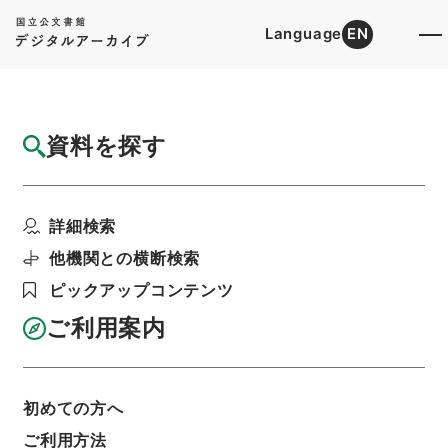
Language
EN
トップ
詳細検索[所蔵資料検索]
目録詳細
資料を探す
簿冊
かんがい排水審議会令・御署名原本・昭和二
詳細検索
十七年・政令第一三四...
階層
行政文書
＊内閣・総理府
太政官・内閣関係
他機関との横断検索
御署名原本（昭和２２年５月３日以後）
ピックアップコンテンツ
昭和２７年
政令
利用請求書印刷
ご利用案内
初めての方へ
基本情報
全ての情報
ご利用方法