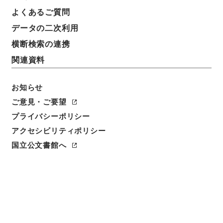
よくあるご質問
データの二次利用
横断検索の連携
関連資料
お知らせ
ご意見・ご要望
プライバシーポリシー
アクセシビリティポリシー
閲覧
国立公文書館へ
簿冊標題
かんがい排水審議会令・御署名原本・昭和二十七年・
政令第一三四号
請求番号
御34287100