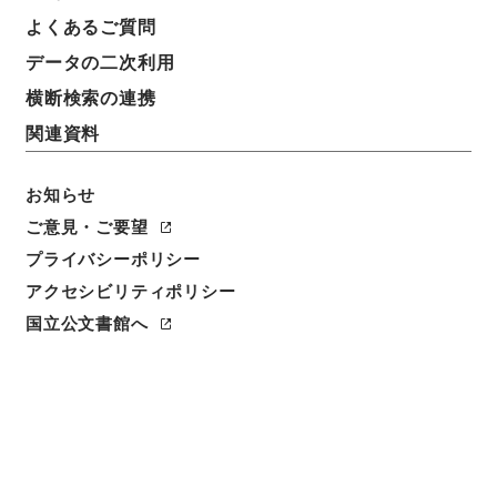
よくあるご質問
データの二次利用
横断検索の連携
関連資料
お知らせ
ご意見・ご要望
プライバシーポリシー
アクセシビリティポリシー
閲覧
国立公文書館へ
簿冊標題
租税特別措置法の一部を改正する法律・御署名原本・
昭和四十年・第二巻・法律第三十二号
請求番号
御42011100