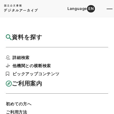
Language
EN
トップ
詳細検索[所蔵資料検索]
目録詳細
資料を探す
簿冊
租税特別措置法の一部を改正する法律・御署
詳細検索
名原本・昭和四十年・...
階層
行政文書
＊内閣・総理府
太政官・内閣関係
他機関との横断検索
御署名原本（昭和２２年５月３日以後）
ピックアップコンテンツ
昭和４０年
法律
利用請求書印刷
ご利用案内
初めての方へ
基本情報
全ての情報
ご利用方法