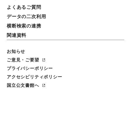
よくあるご質問
データの二次利用
横断検索の連携
関連資料
お知らせ
ご意見・ご要望
プライバシーポリシー
アクセシビリティポリシー
閲覧
国立公文書館へ
簿冊標題
旅行あつ旋業法の一部を改正する法律・御署名原本・
昭和四十六年・第三巻・法律第五九号
請求番号
御45164100