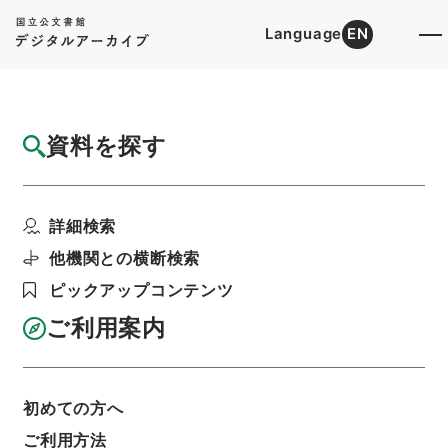
Language
EN
トップ
詳細検索[所蔵資料検索]
目録詳細
資料を探す
簿冊
旅行あつ旋業法の一部を改正する法律・御署
詳細検索
名原本・昭和四十六年...
階層
行政文書
＊内閣・総理府
太政官・内閣関係
他機関との横断検索
御署名原本（昭和２２年５月３日以後）
ピックアップコンテンツ
昭和４６年
法律
利用請求書印刷
ご利用案内
初めての方へ
基本情報
全ての情報
ご利用方法