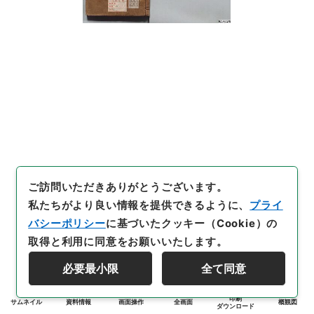
ご訪問いただきありがとうございます。
私たちがより良い情報を提供できるように、
プライ
バシーポリシー
に基づいたクッキー（Cookie）の
取得と利用に同意をお願いいたします。
必要最小限
全て同意
印刷
サムネイル
資料情報
画面操作
全画面
概観図
ダウンロード