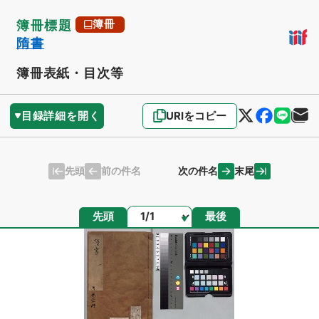
簿冊標題
簿冊
隋書
簿冊表紙・目次等
目録詳細を開く
URIをコピー
先頭
末尾
前の件名
次の件名
ページ
先頭
最後