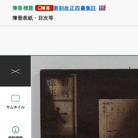
簿冊標題
新刻改正四書集註
簿冊
簿冊表紙・目次等
サムネイル
資料情報