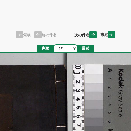
先頭
末尾
前の件名
次の件名
ページ
先頭
最後