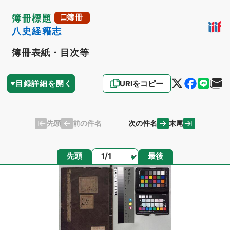
簿冊標題
簿冊
八史経籍志
簿冊表紙・目次等
目録詳細を開く
URIをコピー
先頭
末尾
前の件名
次の件名
ページ
先頭
最後