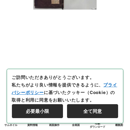
ご訪問いただきありがとうございます。
私たちがより良い情報を提供できるように、
プライ
バシーポリシー
に基づいたクッキー（Cookie）の
取得と利用に同意をお願いいたします。
必要最小限
全て同意
印刷
サムネイル
資料情報
画面操作
全画面
概観図
ダウンロード