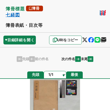
簿冊標題
簿冊
七経図
簿冊表紙・目次等
目録詳細を開く
URIをコピー
先頭
末尾
前の件名
次の件名
ページ
先頭
最後