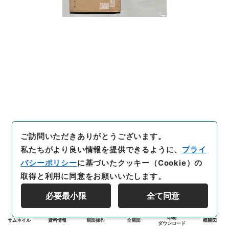
ご訪問いただきありがとうございます。
私たちがより良い情報を提供できるように、
プライ
バシーポリシー
に基づいたクッキー（Cookie）の
取得と利用に同意をお願いいたします。
必要最小限
全て同意
印刷
サムネイル
資料情報
画面操作
全画面
概観図
ダウンロード