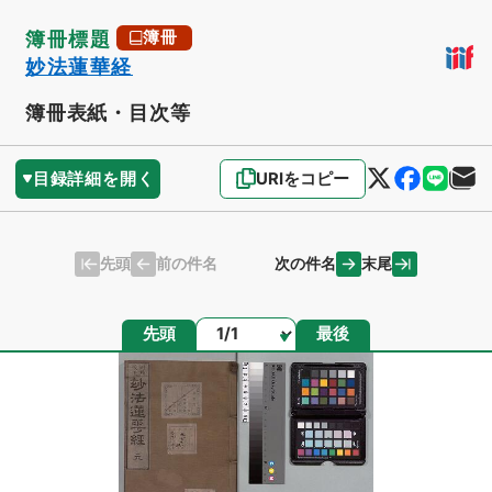
簿冊標題
簿冊
妙法蓮華経
簿冊表紙・目次等
目録詳細を開く
URIをコピー
先頭
末尾
前の件名
次の件名
ページ
先頭
最後