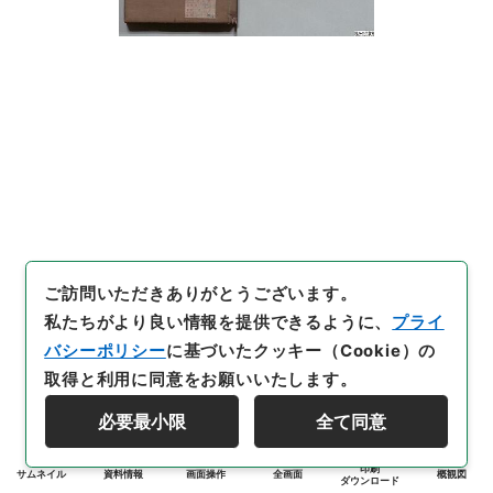
ご訪問いただきありがとうございます。
私たちがより良い情報を提供できるように、
プライ
バシーポリシー
に基づいたクッキー（Cookie）の
取得と利用に同意をお願いいたします。
必要最小限
全て同意
印刷
サムネイル
資料情報
画面操作
全画面
概観図
ダウンロード