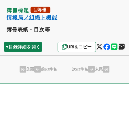
簿冊標題
簿冊
情報局ノ組織ト機能
簿冊表紙・目次等
目録詳細を開く
URIをコピー
先頭
末尾
前の件名
次の件名