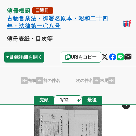
簿冊標題
簿冊
古物営業法・御署名原本・昭和二十四
年・法律第一〇八号
簿冊表紙・目次等
目録詳細を開く
URIをコピー
先頭
末尾
前の件名
次の件名
ページ
先頭
最後