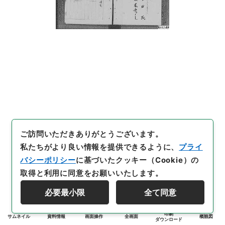
ご訪問いただきありがとうございます。
私たちがより良い情報を提供できるように、
プライ
バシーポリシー
に基づいたクッキー（Cookie）の
取得と利用に同意をお願いいたします。
必要最小限
全て同意
印刷
サムネイル
資料情報
画面操作
全画面
概観図
ダウンロード