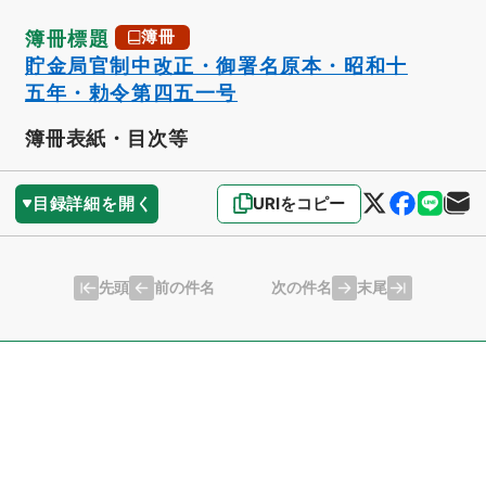
簿冊標題
簿冊
貯金局官制中改正・御署名原本・昭和十
五年・勅令第四五一号
簿冊表紙・目次等
目録詳細を開く
URIをコピー
先頭
末尾
前の件名
次の件名