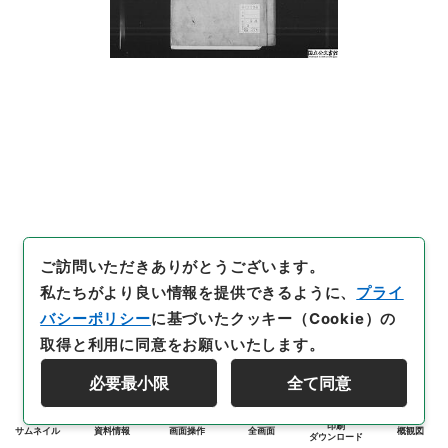
ご訪問いただきありがとうございます。
私たちがより良い情報を提供できるように、
プライ
バシーポリシー
に基づいたクッキー（Cookie）の
取得と利用に同意をお願いいたします。
必要最小限
全て同意
印刷
サムネイル
資料情報
画面操作
全画面
概観図
ダウンロード