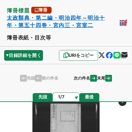
簿冊標題
簿冊
太政類典・第二編・明治四年～明治十
年・第五十四巻・宮内三・宮室二
簿冊表紙・目次等
目録詳細を開く
URIをコピー
先頭
末尾
前の件名
次の件名
ページ
先頭
最後