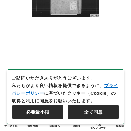
ご訪問いただきありがとうございます。
私たちがより良い情報を提供できるように、
プライ
バシーポリシー
に基づいたクッキー（Cookie）の
取得と利用に同意をお願いいたします。
必要最小限
全て同意
印刷
サムネイル
資料情報
画面操作
全画面
概観図
ダウンロード