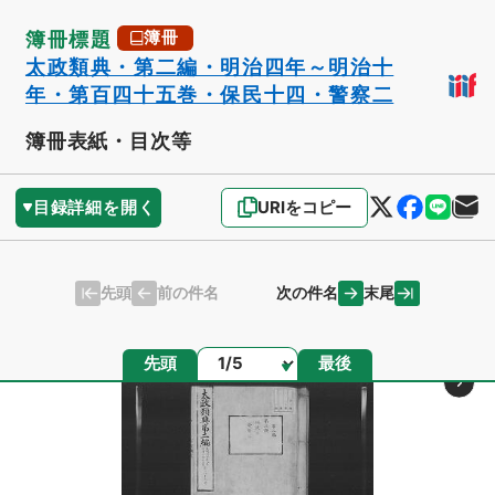
簿冊標題
簿冊
太政類典・第二編・明治四年～明治十
年・第百四十五巻・保民十四・警察二
簿冊表紙・目次等
目録詳細を開く
URIをコピー
先頭
末尾
前の件名
次の件名
ページ
先頭
最後