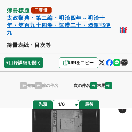
簿冊標題
簿冊
太政類典・第二編・明治四年～明治十
年・第百九十四巻・運漕二十・陸運郵便
九
簿冊表紙・目次等
目録詳細を開く
URIをコピー
先頭
末尾
前の件名
次の件名
ページ
先頭
最後