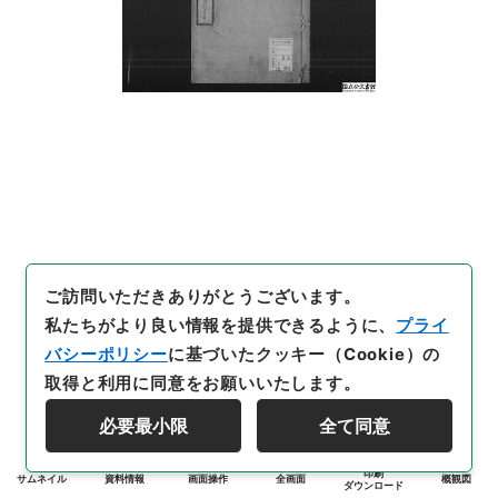
ご訪問いただきありがとうございます。
私たちがより良い情報を提供できるように、
プライ
バシーポリシー
に基づいたクッキー（Cookie）の
取得と利用に同意をお願いいたします。
必要最小限
全て同意
印刷
サムネイル
資料情報
画面操作
全画面
概観図
ダウンロード