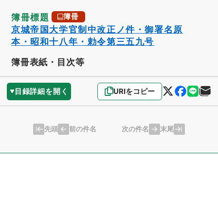
簿冊標題
簿冊
京城帝国大学官制中改正ノ件・御署名原
本・昭和十八年・勅令第三五九号
簿冊表紙・目次等
目録詳細を開く
URIをコピー
先頭
末尾
前の件名
次の件名