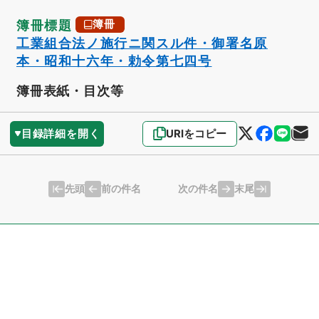
簿冊標題
簿冊
工業組合法ノ施行ニ関スル件・御署名原
本・昭和十六年・勅令第七四号
簿冊表紙・目次等
目録詳細を開く
URIをコピー
先頭
末尾
前の件名
次の件名