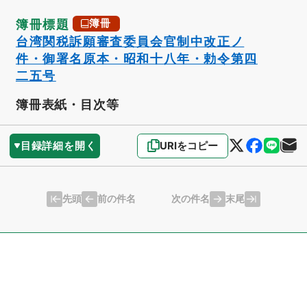
簿冊標題
簿冊
台湾関税訴願審査委員会官制中改正ノ
件・御署名原本・昭和十八年・勅令第四
二五号
簿冊表紙・目次等
目録詳細を開く
URIをコピー
先頭
末尾
前の件名
次の件名