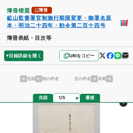
簿冊標題
簿冊
鉱山監督署官制施行期限変更・御署名原
本・明治二十四年・勅令第二百十四号
簿冊表紙・目次等
目録詳細を開く
URIをコピー
先頭
末尾
前の件名
次の件名
ページ
先頭
最後