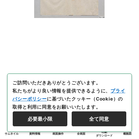
ご訪問いただきありがとうございます。
私たちがより良い情報を提供できるように、
プライ
バシーポリシー
に基づいたクッキー（Cookie）の
取得と利用に同意をお願いいたします。
必要最小限
全て同意
印刷
サムネイル
資料情報
画面操作
全画面
概観図
ダウンロード