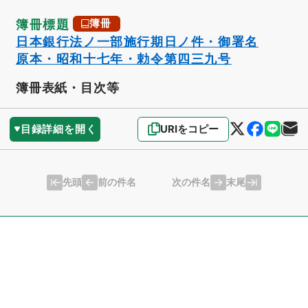
簿冊標題
簿冊
日本銀行法ノ一部施行期日ノ件・御署名
原本・昭和十七年・勅令第四三九号
簿冊表紙・目次等
目録詳細を開く
URIをコピー
先頭
末尾
前の件名
次の件名