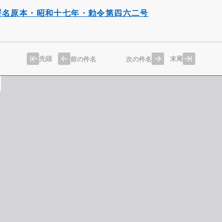
署名原本・昭和十七年・勅令第四六二号
先頭
末尾
前の件名
次の件名