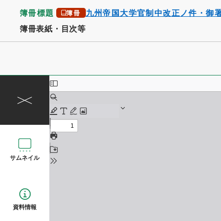
簿冊標題
九州帝国大学官制中改正ノ件・御
簿冊
簿冊表紙・目次等
サムネイル
資料情報