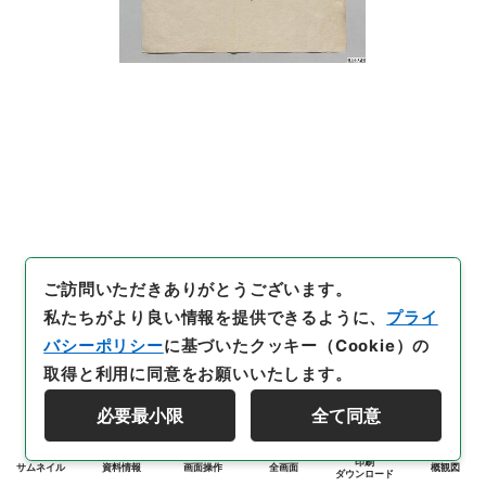
ご訪問いただきありがとうございます。
私たちがより良い情報を提供できるように、
プライ
バシーポリシー
に基づいたクッキー（Cookie）の
取得と利用に同意をお願いいたします。
必要最小限
全て同意
印刷
サムネイル
資料情報
画面操作
全画面
概観図
ダウンロード