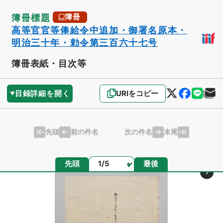
簿冊標題
簿冊
高等官官等俸給令中追加・御署名原本・
明治三十年・勅令第三百六十七号
簿冊表紙・目次等
目録詳細を開く
URIをコピー
先頭
末尾
前の件名
次の件名
ページ
先頭
最後