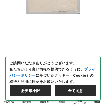
ご訪問いただきありがとうございます。
私たちがより良い情報を提供できるように、
プライ
バシーポリシー
に基づいたクッキー（Cookie）の
取得と利用に同意をお願いいたします。
必要最小限
全て同意
印刷
サムネイル
資料情報
画面操作
全画面
概観図
ダウンロード