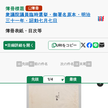
簿冊標題
簿冊
衆議院議員臨時選挙・御署名原本・明治
三十一年・詔勅七月七日
簿冊表紙・目次等
目録詳細を開く
URIをコピー
先頭
末尾
前の件名
次の件名
ページ
先頭
最後