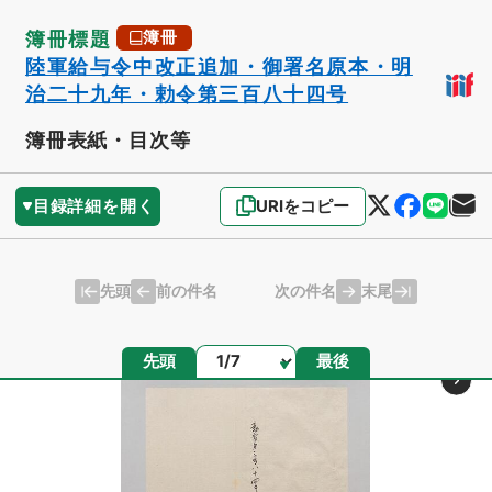
簿冊標題
簿冊
陸軍給与令中改正追加・御署名原本・明
治二十九年・勅令第三百八十四号
簿冊表紙・目次等
目録詳細を開く
URIをコピー
先頭
末尾
前の件名
次の件名
ページ
先頭
最後