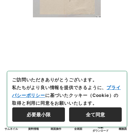
ご訪問いただきありがとうございます。
私たちがより良い情報を提供できるように、
プライ
バシーポリシー
に基づいたクッキー（Cookie）の
取得と利用に同意をお願いいたします。
必要最小限
全て同意
印刷
サムネイル
資料情報
画面操作
全画面
概観図
ダウンロード