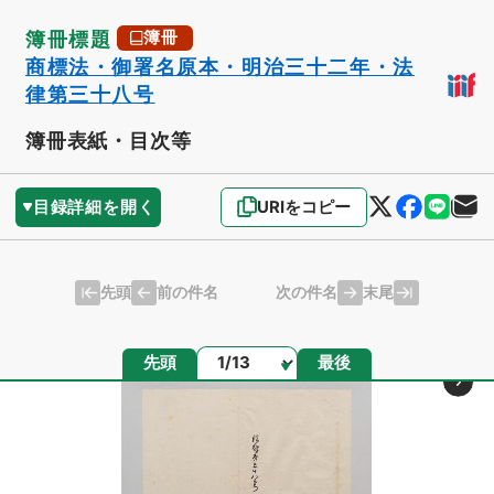
簿冊標題
簿冊
商標法・御署名原本・明治三十二年・法
律第三十八号
簿冊表紙・目次等
目録詳細を開く
URIをコピー
先頭
末尾
前の件名
次の件名
ページ
先頭
最後