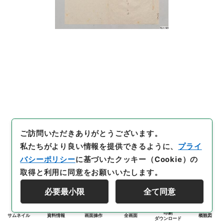
ご訪問いただきありがとうございます。
私たちがより良い情報を提供できるように、
プライ
バシーポリシー
に基づいたクッキー（Cookie）の
取得と利用に同意をお願いいたします。
必要最小限
全て同意
印刷
サムネイル
資料情報
画面操作
全画面
概観図
ダウンロード