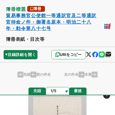
簿冊標題
簿冊
貿易事務官公使館一等通訳官及二等通訳
官待命ノ件・御署名原本・明治二十八
年・勅令第八十七号
簿冊表紙・目次等
目録詳細を開く
URIをコピー
先頭
末尾
前の件名
次の件名
ページ
先頭
最後