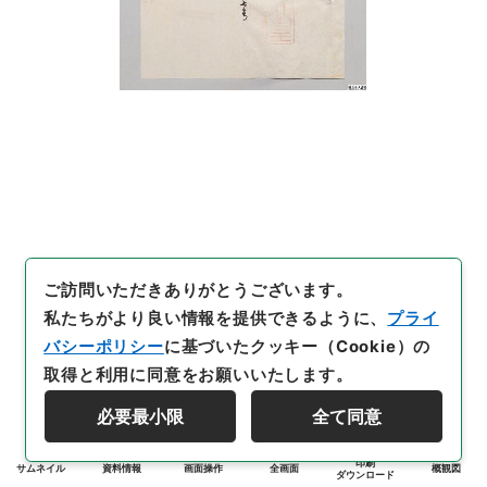
ご訪問いただきありがとうございます。
私たちがより良い情報を提供できるように、
プライ
バシーポリシー
に基づいたクッキー（Cookie）の
取得と利用に同意をお願いいたします。
必要最小限
全て同意
印刷
サムネイル
資料情報
画面操作
全画面
概観図
ダウンロード