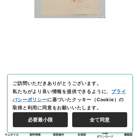
ご訪問いただきありがとうございます。
私たちがより良い情報を提供できるように、
プライ
バシーポリシー
に基づいたクッキー（Cookie）の
取得と利用に同意をお願いいたします。
必要最小限
全て同意
印刷
サムネイル
資料情報
画面操作
全画面
概観図
ダウンロード