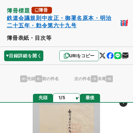
簿冊標題
簿冊
鉄道会議規則中改正・御署名原本・明治
二十五年・勅令第六十九号
簿冊表紙・目次等
目録詳細を開く
URIをコピー
先頭
末尾
前の件名
次の件名
ページ
先頭
最後