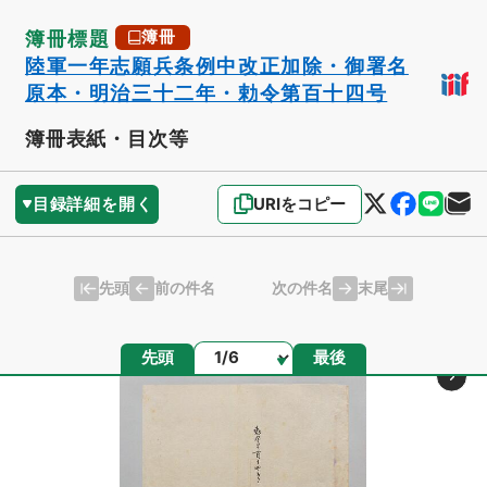
簿冊標題
簿冊
陸軍一年志願兵条例中改正加除・御署名
原本・明治三十二年・勅令第百十四号
簿冊表紙・目次等
目録詳細を開く
URIをコピー
先頭
末尾
前の件名
次の件名
ページ
先頭
最後