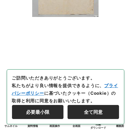
ご訪問いただきありがとうございます。
私たちがより良い情報を提供できるように、
プライ
バシーポリシー
に基づいたクッキー（Cookie）の
取得と利用に同意をお願いいたします。
必要最小限
全て同意
印刷
サムネイル
資料情報
画面操作
全画面
概観図
ダウンロード