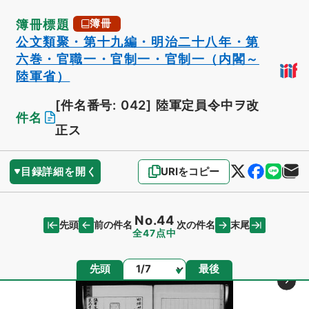
簿冊標題
簿冊
公文類聚・第十九編・明治二十八年・第
六巻・官職一・官制一・官制一（内閣～
陸軍省）
[件名番号: 042]
陸軍定員令中ヲ改
件名
正ス
目録詳細を開く
URIをコピー
No.44
先頭
末尾
前の件名
次の件名
全47点中
ページ
先頭
最後