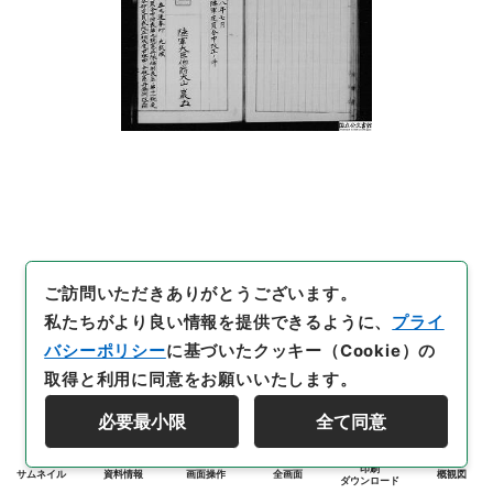
ご訪問いただきありがとうございます。
私たちがより良い情報を提供できるように、
プライ
バシーポリシー
に基づいたクッキー（Cookie）の
取得と利用に同意をお願いいたします。
必要最小限
全て同意
印刷
サムネイル
資料情報
画面操作
全画面
概観図
ダウンロード