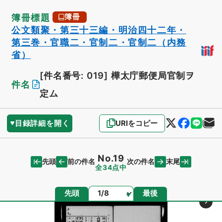
簿冊標題
簿冊
公文類聚・第三十三編・明治四十二年・
第三巻・官職二・官制二・官制二（内務
省）
[件名番号: 019]
樺太庁郵便局官制ヲ
件名
定ム
目録詳細を開く
URIをコピー
No.19
先頭
末尾
前の件名
次の件名
全34点中
ページ
先頭
最後