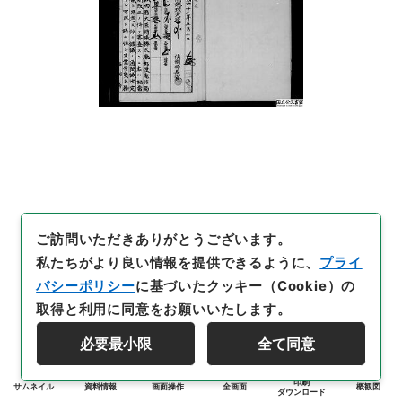
ご訪問いただきありがとうございます。
私たちがより良い情報を提供できるように、
プライ
バシーポリシー
に基づいたクッキー（Cookie）の
取得と利用に同意をお願いいたします。
必要最小限
全て同意
印刷
サムネイル
資料情報
画面操作
全画面
概観図
ダウンロード