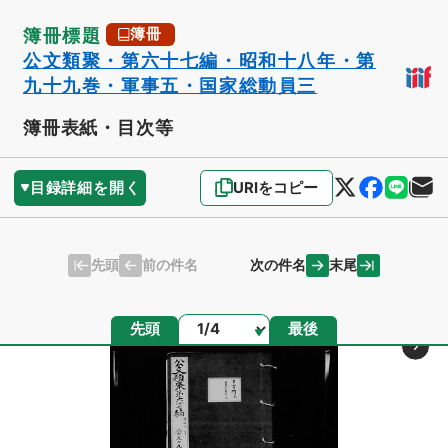
簿冊標題
簿冊
公文類聚・第六十七編・昭和十八年・第
九十九巻・軍事五・国家総動員三
簿冊表紙・目次等
目録詳細を開く
URIをコピー
先頭
末尾
前の件名
次の件名
ページ
先頭
最後