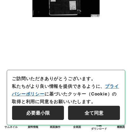
ご訪問いただきありがとうございます。
私たちがより良い情報を提供できるように、
プライ
バシーポリシー
に基づいたクッキー（Cookie）の
取得と利用に同意をお願いいたします。
必要最小限
全て同意
印刷
サムネイル
資料情報
画面操作
全画面
概観図
ダウンロード