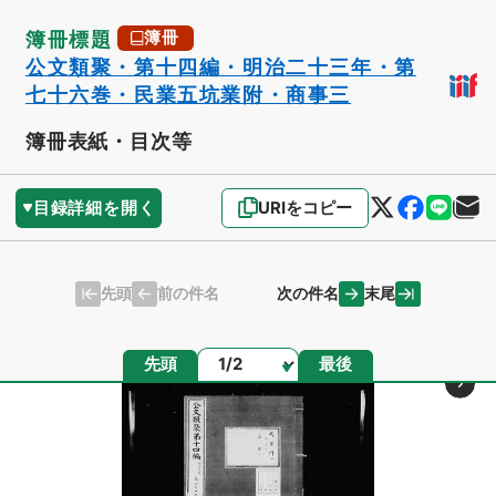
簿冊標題
簿冊
公文類聚・第十四編・明治二十三年・第
七十六巻・民業五坑業附・商事三
簿冊表紙・目次等
目録詳細を開く
URIをコピー
先頭
末尾
前の件名
次の件名
ページ
先頭
最後