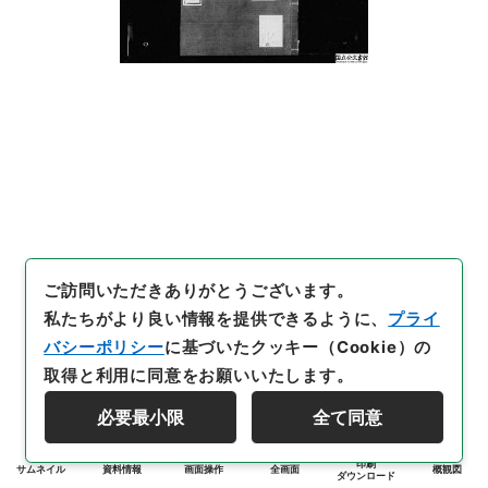
ご訪問いただきありがとうございます。
私たちがより良い情報を提供できるように、
プライ
バシーポリシー
に基づいたクッキー（Cookie）の
取得と利用に同意をお願いいたします。
必要最小限
全て同意
印刷
サムネイル
資料情報
画面操作
全画面
概観図
ダウンロード