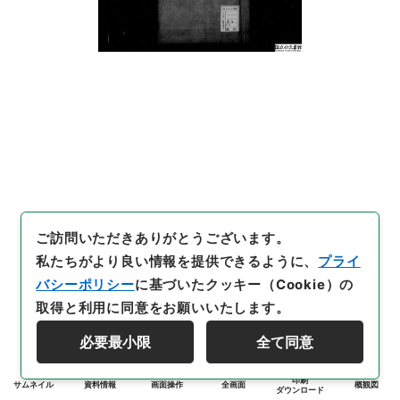
ご訪問いただきありがとうございます。
私たちがより良い情報を提供できるように、
プライ
バシーポリシー
に基づいたクッキー（Cookie）の
取得と利用に同意をお願いいたします。
必要最小限
全て同意
印刷
サムネイル
資料情報
画面操作
全画面
概観図
ダウンロード