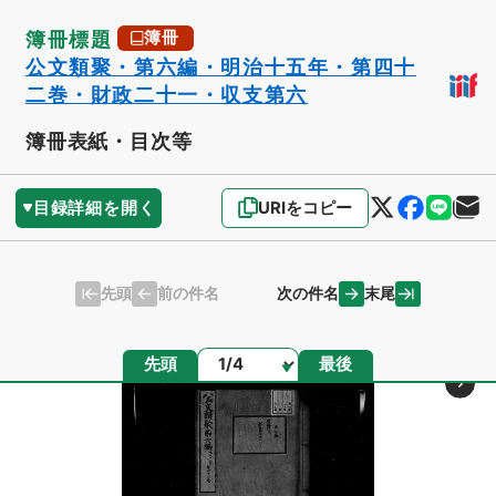
簿冊標題
簿冊
公文類聚・第六編・明治十五年・第四十
二巻・財政二十一・収支第六
簿冊表紙・目次等
目録詳細を開く
URIをコピー
先頭
末尾
前の件名
次の件名
ページ
先頭
最後