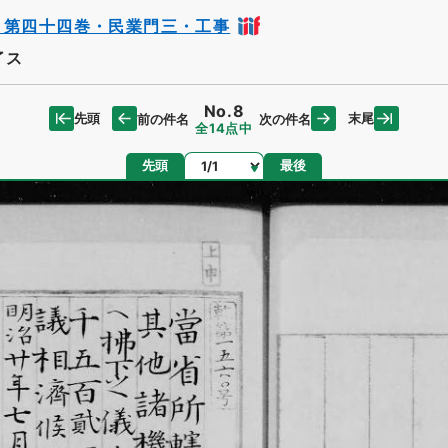
・第四十四巻・民業門三・工事
了ス
No.8
先頭
末尾
前の件名
次の件名
全14点中
ページ
先頭
最後