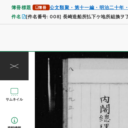
簿冊標題
公文類聚・第十一編・明治二十年
簿冊
件名
[件名番号: 008]
長崎造船所払下ケ地所組換ヲ
サムネイル
資料情報