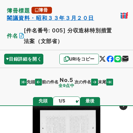
簿冊標題
簿冊
閣議資料・昭和３３年３月２０日
[件名番号: 005]
分収造林特別措置
件名
法案（文部省）
目録詳細を開く
URIをコピー
No.5
先頭
末尾
前の件名
次の件名
全9点中
ページ
先頭
最後