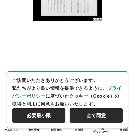
ご訪問いただきありがとうございます。
私たちがより良い情報を提供できるように、
プライ
バシーポリシー
に基づいたクッキー（Cookie）の
取得と利用に同意をお願いいたします。
必要最小限
全て同意
印刷
サムネイル
資料情報
画面操作
全画面
概観図
ダウンロード