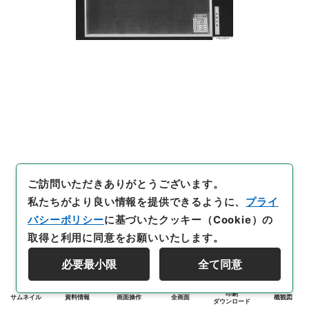
ご訪問いただきありがとうございます。
私たちがより良い情報を提供できるように、
プライ
バシーポリシー
に基づいたクッキー（Cookie）の
取得と利用に同意をお願いいたします。
必要最小限
全て同意
印刷
サムネイル
資料情報
画面操作
全画面
概観図
ダウンロード