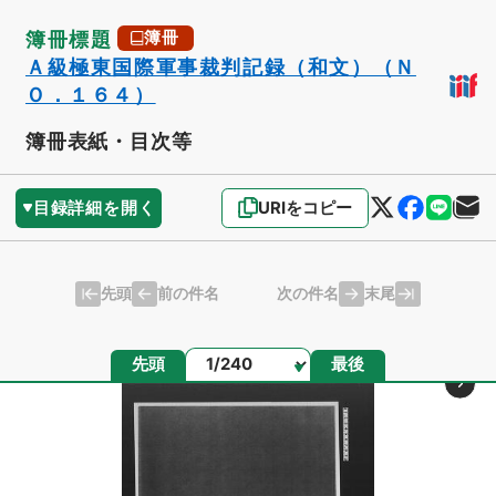
簿冊標題
簿冊
Ａ級極東国際軍事裁判記録（和文）（Ｎ
Ｏ．１６４）
簿冊表紙・目次等
目録詳細を開く
URIをコピー
先頭
末尾
前の件名
次の件名
ページ
先頭
最後