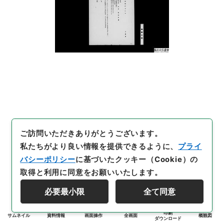
ご訪問いただきありがとうございます。
私たちがより良い情報を提供できるように、
プライ
バシーポリシー
に基づいたクッキー（Cookie）の
取得と利用に同意をお願いいたします。
必要最小限
全て同意
印刷
サムネイル
資料情報
画面操作
全画面
概観図
ダウンロード