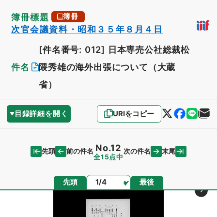
簿冊標題
簿冊
次官会議資料・昭和３５年８月４日
[件名番号: 012]
日本専売公社総裁松
件名
隈秀雄の海外出張について（大蔵
省）
目録詳細を開く
URIをコピー
No.12
先頭
末尾
前の件名
次の件名
全15点中
ページ
先頭
最後