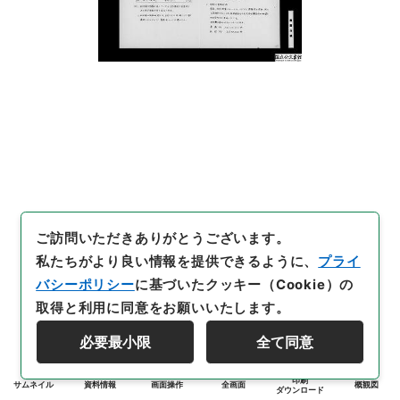
ご訪問いただきありがとうございます。
私たちがより良い情報を提供できるように、
プライ
バシーポリシー
に基づいたクッキー（Cookie）の
取得と利用に同意をお願いいたします。
必要最小限
全て同意
印刷
サムネイル
資料情報
画面操作
全画面
概観図
ダウンロード