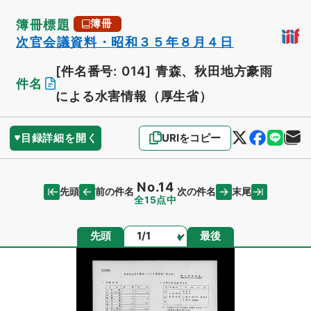
簿冊標題
簿冊
次官会議資料・昭和３５年８月４日
[件名番号: 014]
青森、秋田地方豪雨
件名
による水害情報（厚生省）
目録詳細を開く
URIをコピー
No.14
先頭
末尾
前の件名
次の件名
全15点中
ページ
先頭
最後