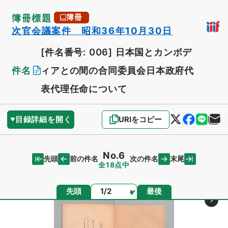
簿冊標題
簿冊
次官会議案件 昭和36年10月30日
[件名番号: 006]
日本国とカンボデ
件名
ィアとの間の合同委員会日本政府代
表代理任命について
目録詳細を開く
URIをコピー
No.6
先頭
末尾
前の件名
次の件名
全18点中
ページ
先頭
最後