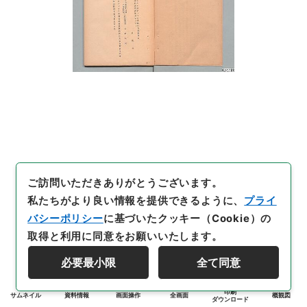
ご訪問いただきありがとうございます。
私たちがより良い情報を提供できるように、
プライ
バシーポリシー
に基づいたクッキー（Cookie）の
取得と利用に同意をお願いいたします。
必要最小限
全て同意
印刷
サムネイル
資料情報
画面操作
全画面
概観図
ダウンロード