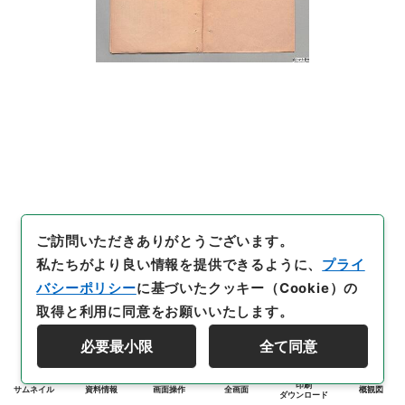
ご訪問いただきありがとうございます。
私たちがより良い情報を提供できるように、
プライ
バシーポリシー
に基づいたクッキー（Cookie）の
取得と利用に同意をお願いいたします。
必要最小限
全て同意
印刷
サムネイル
資料情報
画面操作
全画面
概観図
ダウンロード