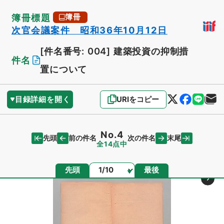
簿冊標題
簿冊
次官会議案件 昭和36年10月12日
[件名番号: 004]
建築投資の抑制措
件名
置について
目録詳細を開く
URIをコピー
No.4
先頭
末尾
前の件名
次の件名
全14点中
ページ
先頭
最後