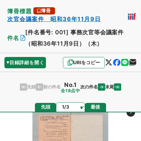
簿冊標題
簿冊
次官会議案件 昭和36年11月9日
[件名番号: 001]
事務次官等会議案件
件名
（昭和36年11月9日）（木）
目録詳細を開く
URIをコピー
No.1
先頭
末尾
前の件名
次の件名
全18点中
ページ
先頭
最後