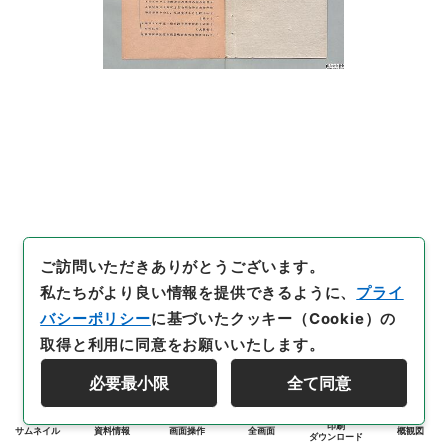
ご訪問いただきありがとうございます。
私たちがより良い情報を提供できるように、
プライ
バシーポリシー
に基づいたクッキー（Cookie）の
取得と利用に同意をお願いいたします。
必要最小限
全て同意
印刷
サムネイル
資料情報
画面操作
全画面
概観図
ダウンロード