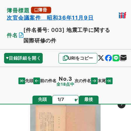
簿冊標題
簿冊
次官会議案件 昭和36年11月9日
[件名番号: 003]
地震工学に関する
件名
国際研修の件
目録詳細を開く
URIをコピー
No.3
先頭
末尾
前の件名
次の件名
全18点中
ページ
先頭
最後