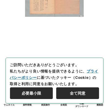
ご訪問いただきありがとうございます。
私たちがより良い情報を提供できるように、
プライ
バシーポリシー
に基づいたクッキー（Cookie）の
取得と利用に同意をお願いいたします。
必要最小限
全て同意
印刷
サムネイル
資料情報
画面操作
全画面
概観図
ダウンロード