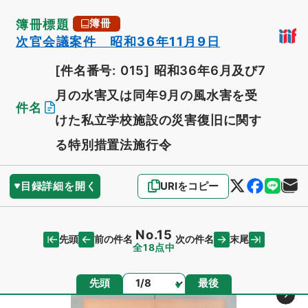
簿冊標題
簿冊
次官会議案件 昭和36年11月9日
[件名番号: 015]
昭和36年6月及び7
月の水害又は同年9月の風水害を受
件名
けた私立学校施設の災害復旧に関す
る特別措置法施行令
目録詳細を開く
URIをコピー
No.15
先頭
末尾
前の件名
次の件名
全18点中
ページ
先頭
最後