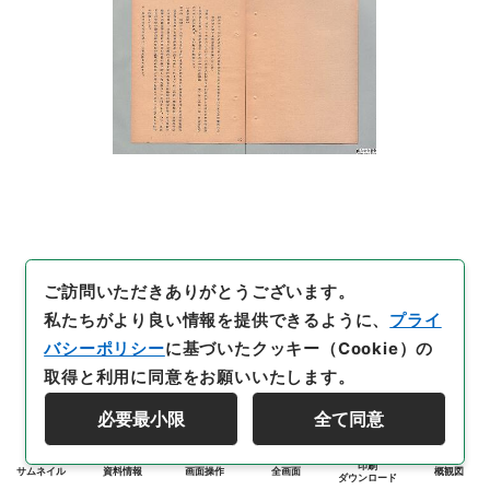
ご訪問いただきありがとうございます。
私たちがより良い情報を提供できるように、
プライ
バシーポリシー
に基づいたクッキー（Cookie）の
取得と利用に同意をお願いいたします。
必要最小限
全て同意
印刷
サムネイル
資料情報
画面操作
全画面
概観図
ダウンロード