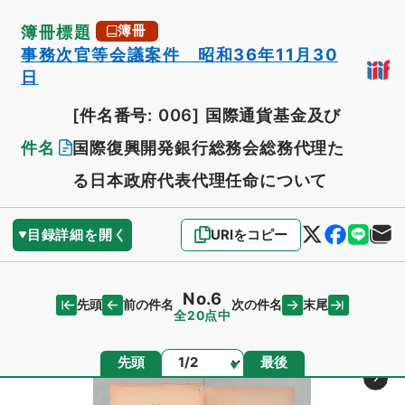
簿冊標題
簿冊
事務次官等会議案件 昭和36年11月30
日
[件名番号: 006]
国際通貨基金及び
件名
国際復興開発銀行総務会総務代理た
る日本政府代表代理任命について
目録詳細を開く
URIをコピー
No.6
先頭
末尾
前の件名
次の件名
全20点中
ページ
先頭
最後