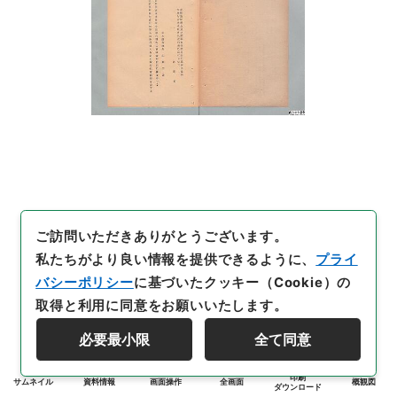
ご訪問いただきありがとうございます。
私たちがより良い情報を提供できるように、
プライ
バシーポリシー
に基づいたクッキー（Cookie）の
取得と利用に同意をお願いいたします。
必要最小限
全て同意
印刷
サムネイル
資料情報
画面操作
全画面
概観図
ダウンロード